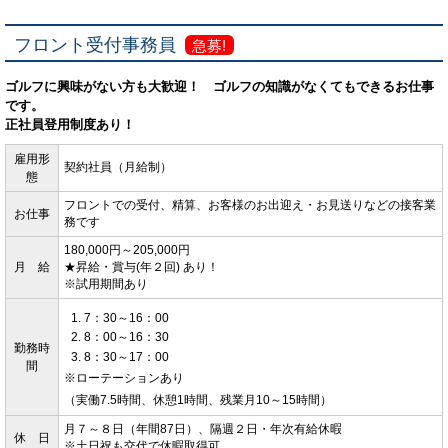
フロント受付事務員
急募!
ゴルフに興味がない方も大歓迎！ ゴルフの知識がなくてもできるお仕事
です。
正社員登用制度あり！
雇用形
契約社員（月給制）
態
フロントでの受付、精算、お客様のお出迎え・お見送りなどの接客業
お仕事
務です
180,000円～205,000円
月 給
★昇給・賞与(年２回) あり！
※試用期間あり
7：30～16：00
8：00～16：30
勤務時
8：30～17：00
間
※ローテーションあり
（実働7.5時間、休憩1時間、残業月10～15時間）
月７～８日（年間87日）、隔週２日・年次有給休暇
休 日
※土日祝も交代で休暇取得可