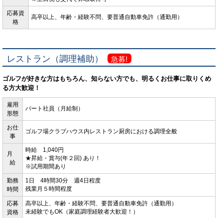
応募資
高卒以上、年齢・経験不問、
要普通自動車免許（通勤用）
格
レストラン（調理補助）
急募!
ゴルフが好きな方はもちろん、知らない方でも、明るくお仕事に取りくめ
る方大歓迎！
雇用
パート社員（月給制）
形態
お仕
ゴルフ場クラブハウス内レストラン厨房における調理全般
事
時給 1,040円
月
★昇給・賞与(年２回) あり！
給
※試用期間あり
勤務
1日 4時間30分 週4日程度
時間
残業月５時間程度
応募
高卒以上、
年齢・経験不問、
要普通自動車免許（通勤用）
資格
未経験でもOK（家庭調理経験者大歓迎！）